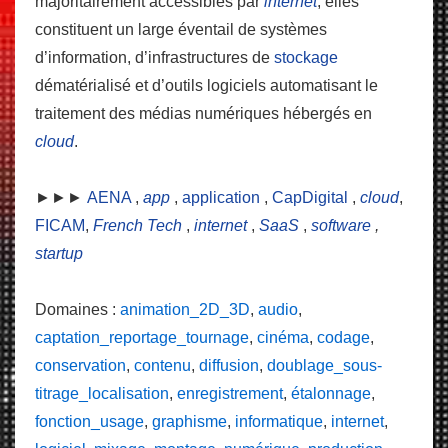
majoritairement accessibles par
internet
; elles
constituent un large éventail de systèmes
d’information, d’infrastructures de
stockage
dématérialisé et d’outils logiciels automatisant le
traitement des médias numériques hébergés en
cloud
.
►►►
AENA
,
app
,
application
,
CapDigital
,
cloud
,
FICAM
,
French Tech
,
internet
,
SaaS
,
software
,
startup
Domaines :
animation_2D_3D
,
audio
,
captation_reportage_tournage
,
cinéma
,
codage
,
conservation
,
contenu
,
diffusion
,
doublage_sous-
titrage_localisation
,
enregistrement
,
étalonnage
,
fonction_usage
,
graphisme
,
informatique
,
internet
,