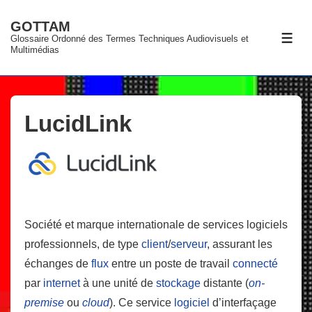
↓
GOTTAM
passer
Glossaire Ordonné des Termes Techniques Audiovisuels et
ME
au
Multimédias
contenu
principal
LucidLink
Société et marque internationale de services logiciels
professionnels, de type
client
/
serveur
, assurant les
échanges de
flux
entre un poste de travail
connecté
par
internet
à une unité de
stockage
distante (
on-
premise
ou
cloud
). Ce service
logiciel
d’interfaçage