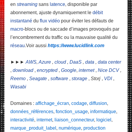
en
streaming
sans
latence
, disponible par
abonnement, ajuste dynamiquement le
débit
instantané
du
flux
vidéo
pour éviter les défauts de
macro
-blocs ou de saccade d’images provoqués par
l’encombrement du traffic ou la mauvaise qualité du
réseau
.Voir aussi
https://www.lucidlink.com
►►►
AWS
,
Azure
,
cloud
,
DaaS
,
data
,
data center
,
download
,
encrypted
,
Google
,
internet
,
Nice DCV
,
Reemo
,
Seagate
,
software
,
storage
,
Storj
,
VDI
,
Wasabi
Domaines :
affichage_écran
,
codage
,
diffusion
,
données_références
,
fonction_usage
,
informatique
,
interactivité
,
internet
,
liaison_connecteur
,
logiciel
,
marque_produit_label
,
numérique
,
production